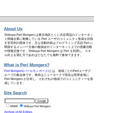
About Us
Shibuya Perl Mongers は東京地区とくに渋谷周辺のインターネッ
ト関連企業に勤務している Perl ユーザのコミュニティ形成を目指
す非営利の団体です。主な活動内容はプログラミング言語 Perl に
関係するメンバー主催の勉強会やインターネット上での啓蒙活動
や情報交換です。Shibuya Perl Mongers は Perl を利用し、スキ
ル向上を望む方であればどなたでも無料で参加できます。
What is Perl Mongers?
Perl Mongers(パールモンガース)
とは、地域ごとのPerlユーザグ
ループの集合体です。発祥はニューヨークで現在は世界各地に
Perl Mongers が分布し、それぞれの地域でのコミュニティーを形
成しています。
Site Search
WWW
Shibuya Perl Mongers
Archive of All Entries