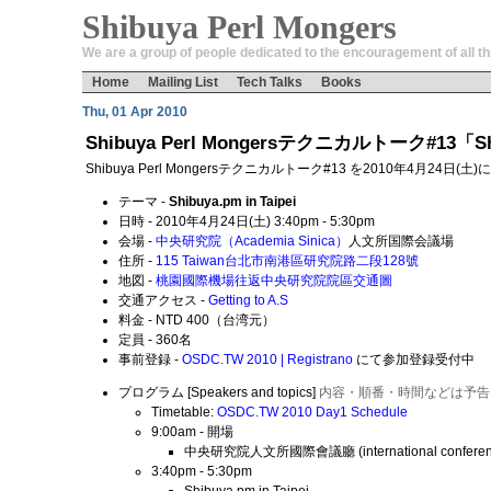
Shibuya Perl Mongers
We are a group of people dedicated to the encouragement of all thi
Home
Mailing List
Tech Talks
Books
Thu, 01 Apr 2010
Shibuya Perl Mongersテクニカルトーク#13「Shib
Shibuya Perl Mongersテクニカルトーク#13 を2010年4月24日
テーマ -
Shibuya.pm in Taipei
日時 - 2010年4月24日(土) 3:40pm - 5:30pm
会場 -
中央研究院（Academia Sinica）
人文所国際会議場
住所 -
115 Taiwan台北市南港區研究院路二段128號‎
地図 -
桃園國際機場往返中央研究院院區交通圖
交通アクセス -
Getting to A.S
料金 - NTD 400（台湾元）
定員 - 360名
事前登録 -
OSDC.TW 2010 | Registrano
にて参加登録受付中
プログラム [Speakers and topics]
内容・順番・時間などは予告
Timetable:
OSDC.TW 2010 Day1 Schedule
9:00am - 開場
中央研究院人文所國際會議廳 (international conferenc
3:40pm - 5:30pm