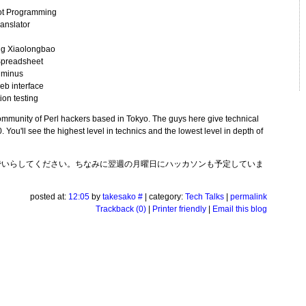
ot Programming
anslator
g Xiaolongbao
Spreadsheet
nminus
b interface
on testing
mmunity of Perl hackers based in Tokyo. The guys here give technical
ou'll see the highest level in technics and the lowest level in depth of
でいらしてください。ちなみに翌週の月曜日にハッカソンも予定していま
posted at:
12:05
by
takesako
#
| category:
Tech Talks
|
permalink
Trackback (0)
|
Printer friendly
|
Email this blog