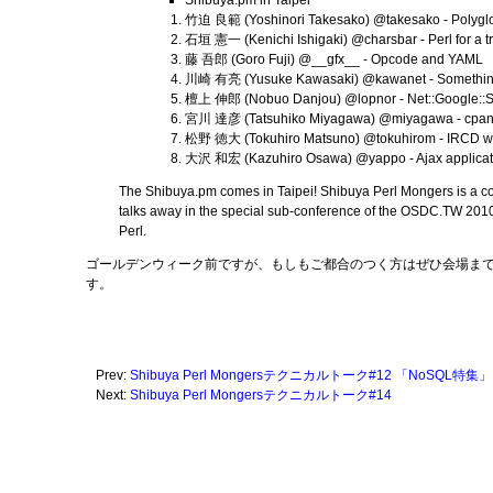
Shibuya.pm in Taipei
竹迫 良範 (Yoshinori Takesako) @takesako - Polygl
石垣 憲一 (Kenichi Ishigaki) @charsbar - Perl for a tr
藤 吾郎 (Goro Fuji) @__gfx__ - Opcode and YAML
川崎 有亮 (Yusuke Kawasaki) @kawanet - Somethin
檀上 伸郎 (Nobuo Danjou) @lopnor - Net::Google::
宮川 達彦 (Tatsuhiko Miyagawa) @miyagawa - cpa
松野 徳大 (Tokuhiro Matsuno) @tokuhirom - IRCD we
大沢 和宏 (Kazuhiro Osawa) @yappo - Ajax applicati
The Shibuya.pm comes in Taipei! Shibuya Perl Mongers is a co
talks away in the special sub-conference of the OSDC.TW 2010. Y
Perl.
ゴールデンウィーク前ですが、もしもご都合のつく方はぜひ会場ま
す。
Prev:
Shibuya Perl Mongersテクニカルトーク#12 「NoSQL特集」
Next:
Shibuya Perl Mongersテクニカルトーク#14