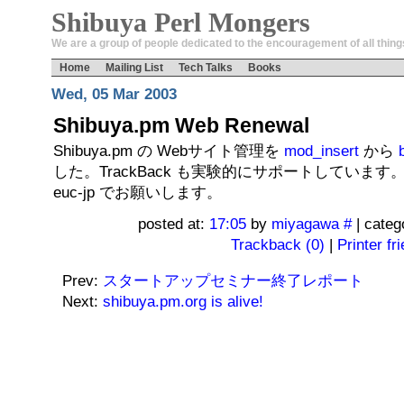
Shibuya Perl Mongers
We are a group of people dedicated to the encouragement of all things
Home
Mailing List
Tech Talks
Books
Wed, 05 Mar 2003
Shibuya.pm Web Renewal
Shibuya.pm の Webサイト管理を
mod_insert
から
した。TrackBack も実験的にサポートしています。
euc-jp でお願いします。
posted at:
17:05
by
miyagawa
#
| categ
Trackback (0)
|
Printer fr
Prev:
スタートアップセミナー終了レポート
Next:
shibuya.pm.org is alive!