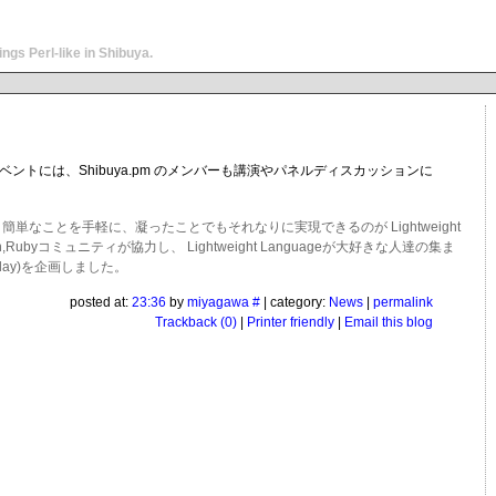
ngs Perl-like in Shibuya.
トには、Shibuya.pm のメンバーも講演やパネルディスカッションに
なことを手軽に、凝ったことでもそれなりに実現できるのが Lightweight
n,Rubyコミュニティが協力し、 Lightweight Languageが大好きな人達の集ま
aturday)を企画しました。
posted at:
23:36
by
miyagawa
#
| category:
News
|
permalink
Trackback (0)
|
Printer friendly
|
Email this blog