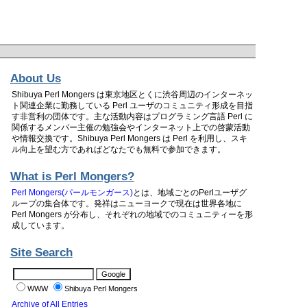
About Us
Shibuya Perl Mongers は東京地区とくに渋谷周辺のインターネッ
ト関連企業に勤務している Perl ユーザのコミュニティ形成を目指
す非営利の団体です。主な活動内容はプログラミング言語 Perl に
関係するメンバー主催の勉強会やインターネット上での啓蒙活動
や情報交換です。Shibuya Perl Mongers は Perl を利用し、スキ
ル向上を望む方であればどなたでも無料で参加できます。
What is Perl Mongers?
Perl Mongers(パールモンガース)
とは、地域ごとのPerlユーザグ
ループの集合体です。発祥はニューヨークで現在は世界各地に
Perl Mongers が分布し、それぞれの地域でのコミュニティーを形
成しています。
Site Search
WWW
Shibuya Perl Mongers
Archive of All Entries