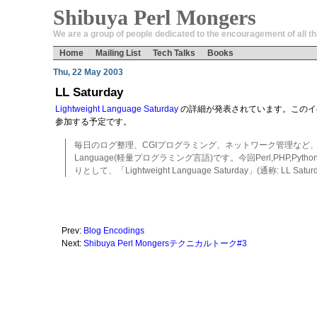
Shibuya Perl Mongers
We are a group of people dedicated to the encouragement of all thi
Home
Mailing List
Tech Talks
Books
Thu, 22 May 2003
LL Saturday
Lightweight Language Saturday
の詳細が発表されています。このイベン
参加する予定です。
毎日のログ整理、CGIプログラミング、ネットワーク管理など、簡単
Language(軽量プログラミング言語)です。今回Perl,PHP,Pytho
りとして、「Lightweight Language Saturday」(通称: LL S
Prev:
Blog Encodings
Next:
Shibuya Perl Mongersテクニカルトーク#3