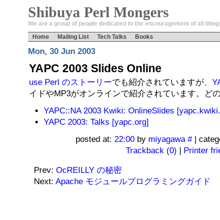
Shibuya Perl Mongers
We are a group of people dedicated to the encouragement of all things
Home
Mailing List
Tech Talks
Books
Mon, 30 Jun 2003
YAPC 2003 Slides Online
use Perl のストーリー
でも紹介されていますが、
Y
イドやMP3がオンラインで紹介されています。ど
YAPC::NA 2003 Kwiki: OnlineSlides [yapc.kwiki.
YAPC 2003: Talks [yapc.org]
posted at:
22:00
by
miyagawa
#
| categ
Trackback (0)
|
Printer fr
Prev:
OcREILLY の秘密
Next:
Apache モジュールプログラミングガイド