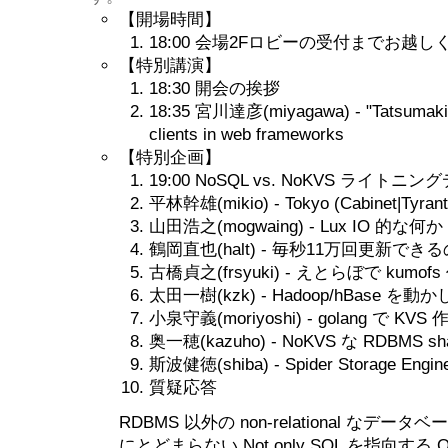
【開場時間】
18:00 会場2Fロビーの受付までお越し
【特別講演】
18:30 開会の挨拶
18:35 宮川達彦(miyagawa) - "Tatsumaki
clients in web frameworks
【特別企画】
19:00 NoSQL vs. NoKVS ライト
平林幹雄(mikio) - Tokyo (Cabinet|Tyrant
山田浩之(mogwaing) - Lux IO 的な何か
鶴岡直也(halt) - 毎秒11万回更新できる
古橋貞之(frsyuki) - えとらぼで kum
太田一樹(kzk) - Hadoop/hBase を
小泉守義(moriyoshi) - golang で KV
奥一穂(kazuho) - NoKVS な RDBMS 
斯波健徳(shiba) - Spider Storage En
質疑応答
RDBMS 以外の non-relational なデータ
にとどまらない Not only SQL を指向する