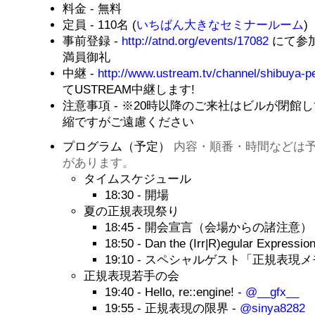
料金 - 無料
定員 - 110名 (
いちばん大きなセミナールーム
)
事前登録 -
http://atnd.org/events/17082
にて参
満員御礼
中継 -
http://www.ustream.tv/channel/shibuya-p
てUSTREAM中継します!
注意事項 - ※20時以降のご来社はビルが閉館
縮ですがご遠慮ください
プログラム（予定）
内容・順番・時間などは
があります。
タイムスケジュール
18:30 - 開場
夏の正規表現祭り
18:45 - 開会宣言（会場からの諸注意）
18:50 - Dan the (Irr|R)egular Expression
19:10 - スペシャルゲスト「正規表現メ
正規表現若手の会
19:40 - Hello, re::engine! -
@__gfx__
19:55 - 正規表現の限界 -
@sinya8282