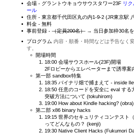
会場 - グラントウキョウサウスタワー23F
リク
ール
住所 - 東京都千代田区丸の内1-9-2 (JR東京駅
料金 - 無料
事前登録 -
（定員200名）
→ 当日参加枠30名
プログラム
内容・順番・時間などは予告なく
す。
開場時間
18:00 会場サウスホール(23F)開場
2Fロビーからエレベーターまで誘導案
第一部 sandbox特集
18:35 バイナリ畑で捕まえて - inside lleva
18:50 任意のコードを安全に eval 
突破方法について (tokuhirom)
19:00 How about Kindle hacking? (obra)
第二部 x86 binary hacks
19:15 世界のセキュリティコンテスト（Capt
ってどんなもの？ (kenji)
19:30 Native Client Hacks (Fukumori Da