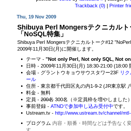
Trackback (0)
|
Printer fr
Thu, 19 Nov 2009
Shibuya Perl Mongersテクニカル
「NoSQL特集」
Shibuya Perl Mongersテクニカルトーク#12 "NoPerl
2009年11月30日(月)に開催します。
テーマ -
"Not only Perl, Not only SQL, Not o
日時 - 2009年11月30日(月) 18:30-21:00 (18:00
会場 - グラントウキョウサウスタワー23F
リク
ール
住所 - 東京都千代田区丸の内1-9-2 (JR東京駅
料金 - 無料
定員 -
200名
300名（※定員枠を増やしました
事前登録 -
ATNDで参加申し込み受付中
です。
Ustream.tv -
http://www.ustream.tv/channel/mtl-
プログラム
内容・順番・時間などは予告なく
す。