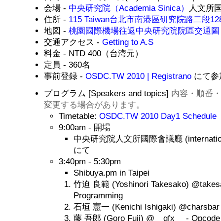
会場 -
中央研究院（Academia Sinica）
人文所
住所 -
115 Taiwan台北市南港區研究院路二段128
地図 -
桃園國際機場往返中央研究院院區交通圖
交通アクセス -
Getting to A.S
料金 - NTD 400（台湾元）
定員 - 360名
事前登録 -
OSDC.TW 2010 | Registrano
にて参
プログラム [Speakers and topics]
内容・順番
変更する場合があります。
Timetable:
OSDC.TW 2010 Day1 Schedule
9:00am - 開場
中央研究院人文所國際會議廳 (international 
にて
3:40pm - 5:30pm
Shibuya.pm in Taipei
竹迫 良範 (Yoshinori Takesako) @takesak
Programming
石垣 憲一 (Kenichi Ishigaki) @charsbar - 
藤 吾郎 (Goro Fuji) @__gfx__ - Opcod