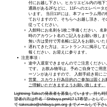
付にお越し下さい。ヒカリエビル内の地下
通路がある2Fなどに、11Fへのエレベー
います。 当日11Fには、本フォーラム用
ておりますので、そちらへお越し頂き、そ
従ってください。
入館時にお名刺を1枚ご準備ください。名
時のアカウント名のご記入をお願い致しま
無い方は受付で芳名帳に記入をお願いいた
遅れてきた方は、エントランスに掲示して
報ください。お迎えに参ります。
注意事項：
途中入退室できませんのでご注意ください
です。 お飲み物等は、予めご自身でご用意
ーソンがありますので、 入館手続き前に
営業、スカウト行為目的のご参加は固くお
ご理解いただきますようお願い致します。
Lightning Talksの発表者を募集しています。持
望者の方は件名「Shibuya.pm#17 LT希望」と
て takesako@shibuya.pm.org までメールして下