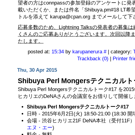
望者の方はconnpassの参加登録のアンケートに
載いただくか、または件名「Shibuya.pm#18 L
トルを添えて karupa@cpan.org までメールして
応募多数のため、Lightning Talksの発表者の募
くさんのご応募ありがとうございます。次回以降
たします。
posted at:
15:34
by
karupanerura
#
| category:
Trackback (0)
|
Printer fr
Thu, 30 Apr 2015
Shibuya Perl Mongersテクニカル
Shibuya Perl Mongersテクニカルトーク#17 を2
ヒカリエのDeNAさんの会議室をお借りして開催し
Shibuya Perl Mongersテクニカルトーク#17
日時 - 2015年6月2日(火) 18:50-21:00 (18:30 開
会場 - 渋谷ヒカリエ21F DeNA本社（受付11F） 
エヌ・エー
)
料金 - 無料