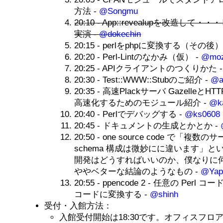
方法 -
@Songmu
20:10 - App::revealupを改造し
実演 -
@dokechin
20:15 - perlをphpに変換する（その後）
20:20 - Perl-Lintのなかみ（仮） -
@moz
20:25 - APIクライアントのつくりかた 
20:30 - Test::WWW::Stubのご紹介 -
@a
20:35 - 高速Plackサーバ Gazelle
高速化するためのモジュール紹介 -
@k
20:40 - Perlでデバッグする -
@ks0608
20:45 - ドキュメントの生成とかとか -
20:50 - one source code で「
schema 構成は微妙にに違います」
開発はどうすればいいのか、僕なりに
ややベターな結論のようなもの -
@Yap
20:55 - ppencode 2 - 任意の Perl
コードに変換する -
@shinh
受付・入館方法：
入館受付開始は18:30です。オフィスフロア